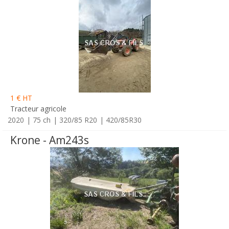
1 € HT
Tracteur agricole
2020
75 ch
320/85 R20
420/85R30
Krone - Am243s