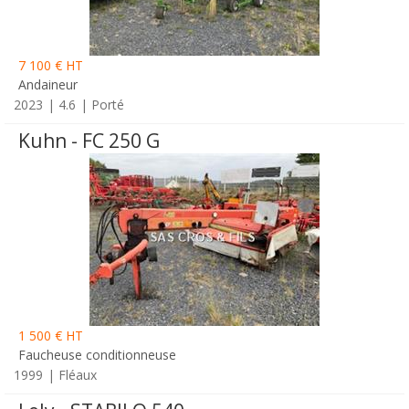
7 100 € HT
Andaineur
2023
4.6
Porté
Kuhn - FC 250 G
1 500 € HT
Faucheuse conditionneuse
1999
Fléaux