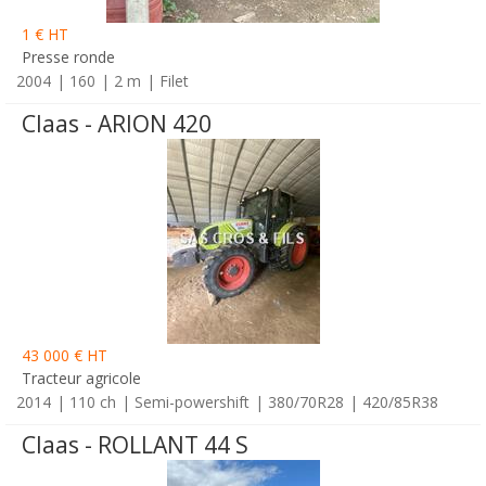
1 € HT
Presse ronde
2004
160
2 m
Filet
Claas - ARION 420
43 000 € HT
Tracteur agricole
2014
110 ch
Semi-powershift
380/70R28
420/85R38
Claas - ROLLANT 44 S