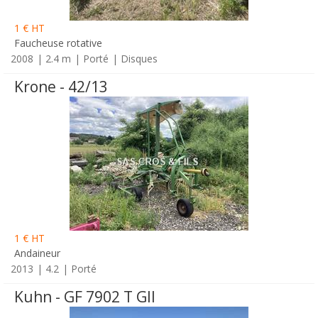
1 € HT
Faucheuse rotative
2008
2.4 m
Porté
Disques
Krone - 42/13
1 € HT
Andaineur
2013
4.2
Porté
Kuhn - GF 7902 T GII