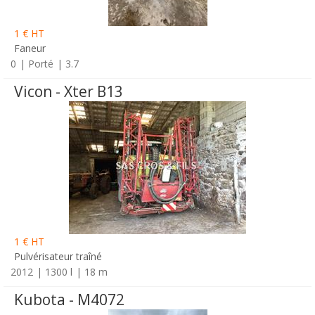
1 € HT
Faneur
0
Porté
3.7
Vicon - Xter B13
1 € HT
Pulvérisateur traîné
2012
1300 l
18 m
Kubota - M4072