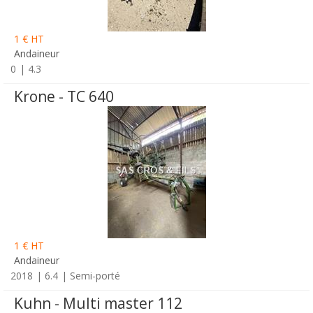
1 € HT
Andaineur
0
4.3
Krone - TC 640
1 € HT
Andaineur
2018
6.4
Semi-porté
Kuhn - Multi master 112