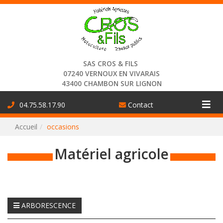
Connexion
SAS CROS & FILS
07240 VERNOUX EN VIVARAIS
43400 CHAMBON SUR LIGNON
Aff
04.75.58.17.90
Contact
la
Accueil
occasions
nav
Matériel agricole
ARBORESCENCE