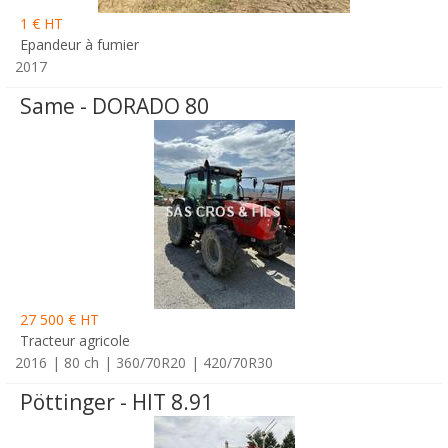
1 € HT
Epandeur à fumier
2017
Same - DORADO 80
27 500 € HT
Tracteur agricole
2016
80 ch
360/70R20
420/70R30
Pöttinger - HIT 8.91