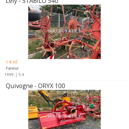
Lely - STABILO 540
1 € HT
Faneur
1999
5.4
Quivogne - ORYX 100