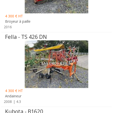
4 300 € HT
Broyeur à paille
2016
Fella - TS 426 DN
4 300 € HT
Andaineur
2008
4.3
Kubota - B1620