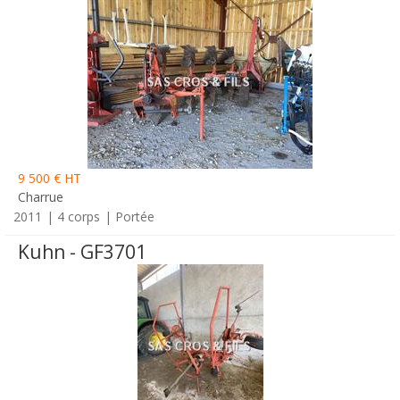
9 500 € HT
Charrue
2011
4 corps
Portée
Kuhn - GF3701