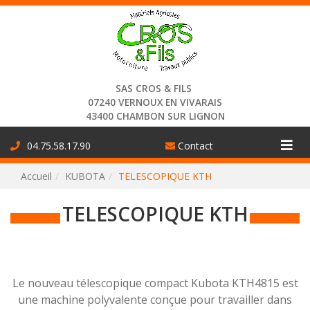
Connexion
SAS CROS & FILS
07240 VERNOUX EN VIVARAIS
43400 CHAMBON SUR LIGNON
Aff
04.75.58.17.90
Contact
la
Accueil
KUBOTA
TELESCOPIQUE KTH
nav
TELESCOPIQUE KTH
Le nouveau télescopique compact Kubota KTH4815 est
une machine polyvalente conçue pour travailler dans